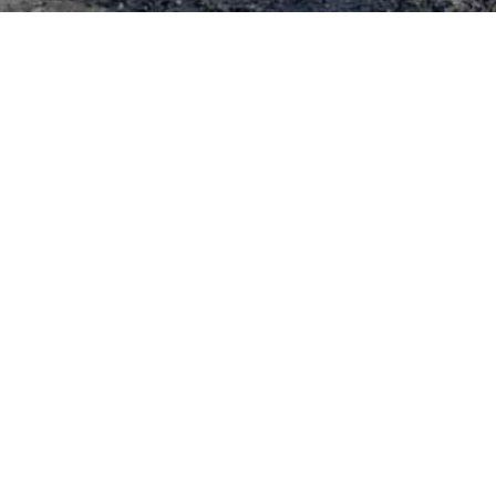
Luxemburg
Luxemburg
Design im Raum / Günther Lebküchner
Elisabethstraße 11
40217 Düsseldorf
0049 172 6205792
info@design-im-raum.eu
www.design-im-raum.eu
IMPRESSUM
DATENSCHUTZ
AGB