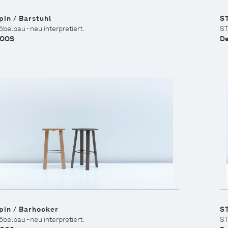
pin / Barstuhl
ST
belbau - neu interpretiert.
ST
EOOS
De
pin / Barhocker
S
belbau - neu interpretiert.
ST