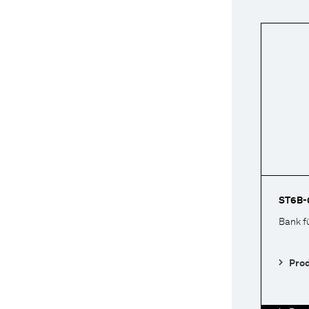
ST6B-
Bank f
Pro