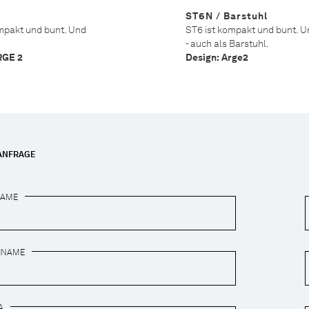
ST6N / Barstuhl
mpakt und bunt. Und
ST6 ist kompakt und bunt. U
- auch als Barstuhl.
RGE 2
Design: Arge2
ANFRAGE
NAME
HNAME
A