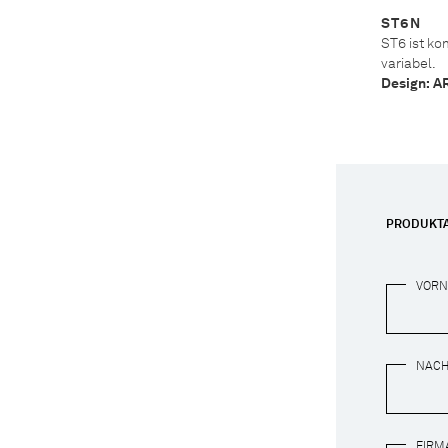
ST6N junior / Hocker
ST6N
Ein Hocker, für die Kleinen, und fast
ST6 ist ko
ganz kleinen.
variabel.
Design: Arge2
Design: A
PRODUKT
VOR
NAC
FIRM