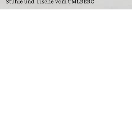
Impressum
HUSSL Sitzmöbel GmbH & Co. KG
Umlberg 22, 6123 Terfens, Austria
Fon
+43 (0)5224 68733
Fax +43 (0)5224 68733-19
info@hussl.at
Geschäftsführer: Peter Hussl
UID Nr. ATU 557 24 309
Firmenbuchnummer: FN 227062 s
Firmenbuchgericht: Innsbruck
Fotos
Gregor Sailer